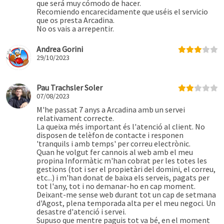
que será muy cómodo de hacer.
Recomiendo encarecidamente que uséis el servicio
que os presta Arcadina.
No os vais a arrepentir.
Andrea Gorini
29/10/2023
Pau Trachsler Soler
07/08/2023
M'he passat 7 anys a Arcadina amb un servei
relativament correcte.
La queixa més important és l'atenció al client. No
disposen de telèfon de contacte i responen
'tranquils i amb temps' per correu electrònic.
Quan he volgut fer cannois al web amb el meu
propina Informàtic m'han cobrat per les totes les
gestions (tot i ser el propietàri del domini, el correu,
etc...) i m'han donat de baixa els serveis, pagats per
tot l'any, tot i no demanar-ho en cap moment.
Deixant-me sense web durant tot un cap de setmana
d'Agost, plena temporada alta per el meu negoci. Un
desastre d'atenció i servei.
Supuso que mentre paguis tot va bé, en el moment