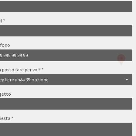
il
*
efono
 posso fare per voi?
*
getto
iesta
*