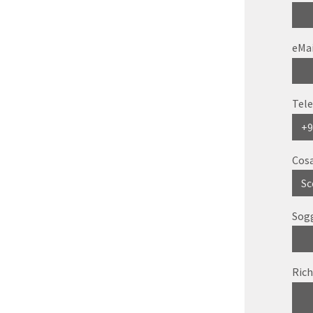
eMa
Tel
Cosa
Sog
Rich