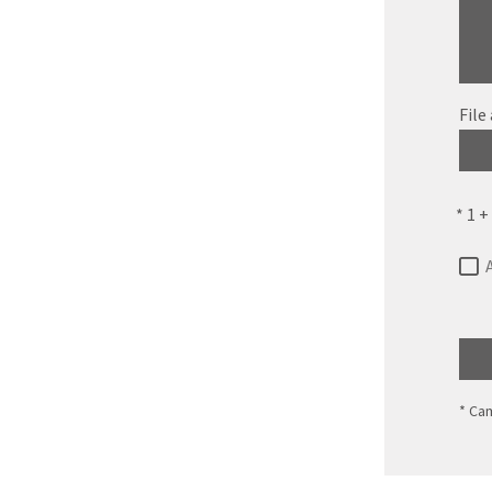
File
*
1 +
* Ca